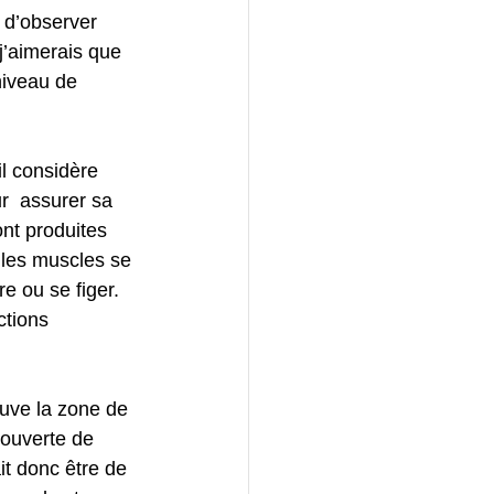
 d’observer 
 j’aimerais que 
niveau de  
il considère 
r  assurer sa 
nt produites 
 les muscles se 
re ou se figer.
ctions 
ouve la zone de  
couverte de 
it donc être de 