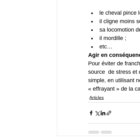
le cheval pince 
il cligne moins 
sa locomotion de
il mordille ;
etc…
Agir en conséquen
Pour éviter de franchi
source  de stress et
simple, en utilisant 
« effrayant » de la c
Articles