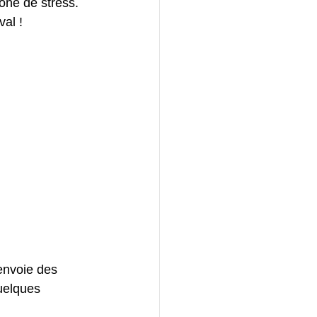
zone de stress. 
val !
envoie des 
quelques  