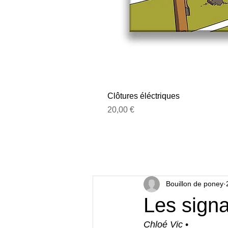
Clôtures éléctriques
Prix
20,00 €
Bouillon de poney
Les signa
Chloé Vic
 •