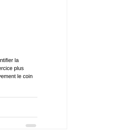
tifier la 
rcice plus 
vement le coin 