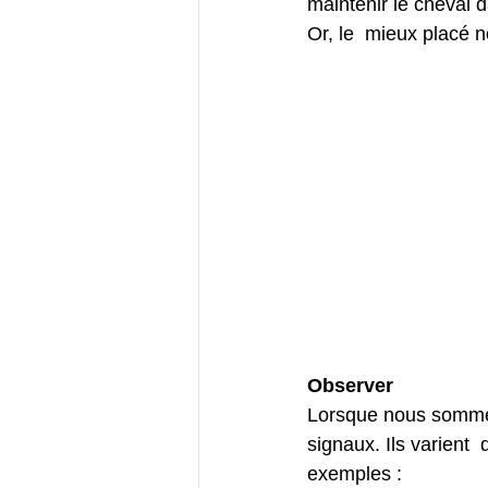
maintenir le cheval d
Or, le  mieux placé n
Observer
Lorsque nous sommes 
signaux. Ils varient  
exemples :