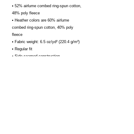
• 52% airlume combed ring-spun cotton, 
48% poly fleece
• Heather colors are 60% airlume 
combed ring-spun cotton, 40% poly 
fleece
• Fabric weight: 6.5 oz/yd² (220.4 g/m²)
• Regular fit
• Side-seamed construction
© Copyright Oleinka Communication
Suivez Cheval Ta race
Conditions générales de vente
Mentions légales
Contact
Politique de confidentialité