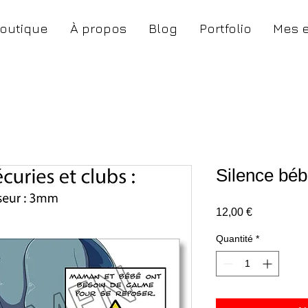
outique
À propos
Blog
Portfolio
Mes 
Silence béb
Prix
12,00 €
Quantité
*