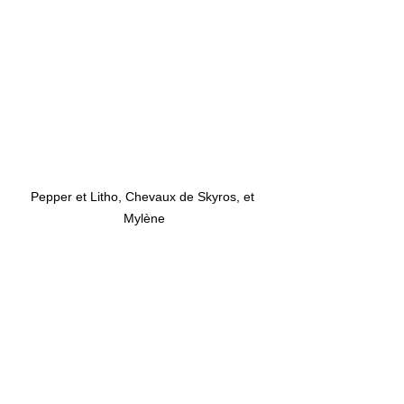
Pepper et Litho, Chevaux de Skyros, et 
Mylène
Cheval
Cheval Ta Race
Equitation
Chevaux
éthologie
Articles